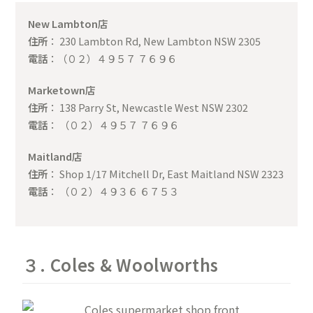
New Lambton店
住所
： 230 Lambton Rd, New Lambton NSW 2305
電話
：（０２）４９５７ ７６９６
Marketown店
住所
： 138 Parry St, Newcastle West NSW 2302
電話
： （０２
）４９５７ ７６９６
Maitland店
住所
： Shop 1/17 Mitchell Dr, East Maitland NSW 2323
電話
： （０２）４９３６ ６７５３
３. Coles & Woolworths