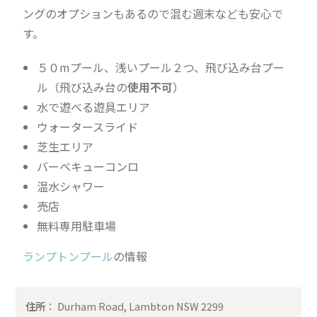
ングのオプションもあるので混む週末なども安心で
す。
５０mプール、浅いプール２つ、飛び込み台プー
ル（飛び込み台の
使用不可
）
水で遊べる遊具エリア
ウォータースライド
芝生エリア
バーベキューコンロ
温水シャワー
売店
無料専用駐車場
ランプトンプール
の情報
住所
： Durham Road, Lambton NSW 2299