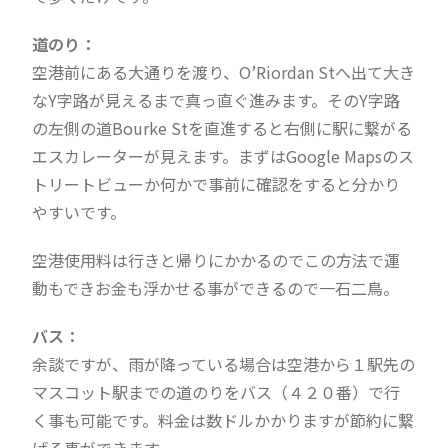
道のり：
空港前にある大通りを渡り、O’Riordan Stへ出て大き
なY字路が見えるまで真っ直ぐ進みます。そのY字路
の左側の道Bourke Stを直進すると右側に駅に繋がる
エスカレーターが見えます。まずはGoogle Mapsのス
トリートビューか何かで事前に確認をすると分かり
やすいです。
空港使用料は行きと帰りにかかるのでこの方法で運
動もできお金も浮かせる事ができるので一石二鳥。
バス：
余談ですが、雨が降っている場合は空港から１駅先の
マスコット駅までの道のりをバス（４２０番）で行
く事も可能です。料金は数ドルかかりますが節約に繋
げる事ができます。