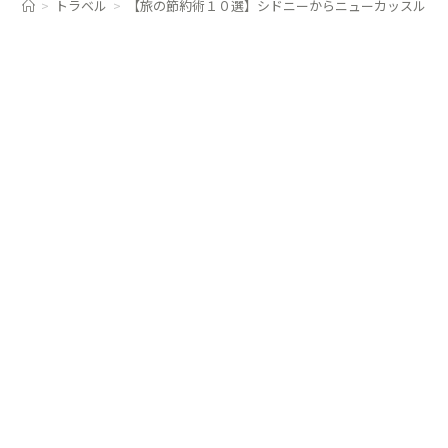
>
トラベル
>
【旅の節約術１０選】シドニーからニューカッスルを