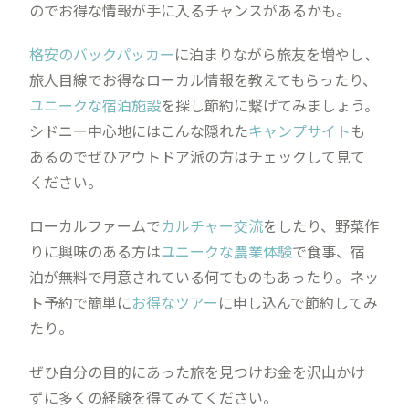
のでお得な情報が手に入るチャンスがあるかも。
格安のバックパッカー
に泊まりながら旅友を増やし、
旅人目線でお得なローカル情報を教えてもらったり、
ユニークな宿泊施設
を探し節約に繋げてみましょう。
シドニー中心地にはこんな隠れた
キャンプサイト
も
あるのでぜひアウトドア派の方はチェックして見て
ください。
ローカルファームで
カルチャー交流
をしたり、野菜作
りに興味のある方は
ユニークな農業体験
で食事、宿
泊が無料で用意されている何てものもあったり。ネッ
ト予約で簡単に
お得なツアー
に申し込んで節約してみ
たり。
ぜひ自分の目的にあった旅を見つけお金を沢山かけ
ずに多くの経験を得てみてください。