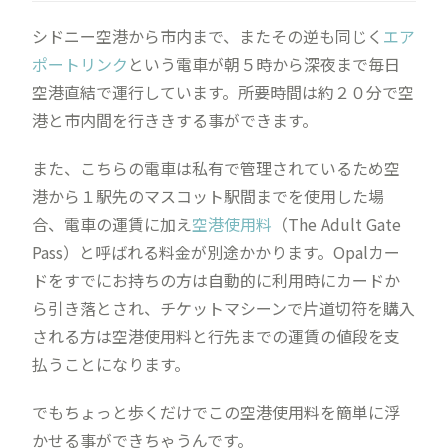
シドニー空港から市内まで、またその逆も同じく
エア
ポートリンク
という電車が朝５時から深夜まで毎日
空港直結で運行しています。所要時間は約２０分で空
港と市内間を行ききする事ができます。
また、こちらの電車は私有で管理されているため空
港から１駅先のマスコット駅間までを使用した場
合、電車の運賃に加え
空港使用料
（
The Adult Gate
Pass
）と呼ばれる料金が別途かかります。Opalカー
ドをすでにお持ちの方は自動的に利用時にカードか
ら引き落とされ、チケットマシーンで片道切符を購入
される方は空港使用料と行先までの運賃の値段を支
払うことになります。
でもちょっと歩くだけでこの空港使用料を簡単に浮
かせる事ができちゃうんです。