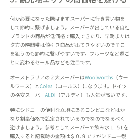
何か必要になった際はまずスーパーに行き買い物を
して節約に繋げましょう。スーパーが出している自社
ブランドの商品が低価格で購入できたり、早朝または
夕方の時間帯は値引き商品が出てきやすいのでそこ
を狙うのも節約に繋げやすいです。フルーツなど週ご
とに変わるセール品なども注目です。
オーストラリアの２大スーパーは
Woolworths
（ウー
ルワース）と
Coles
（コールス）になります。ドイツ
の格安スーパー
ALDI
（アルディ）も人気が高いです。
特にシドニーの便利な立地にあるコンビニなどはか
なり割高価格で設定されているのでなのでなるべく
避けましょう。参考としてスーパーで飲み水１.５Lを
購入すると記載時の金額は＄０.９ですがシドニー観